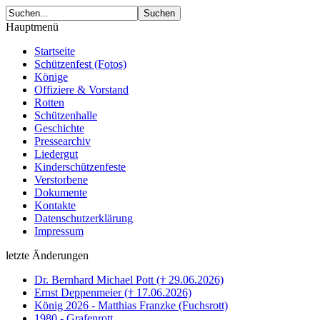
Hauptmenü
Startseite
Schützenfest (Fotos)
Könige
Offiziere & Vorstand
Rotten
Schützenhalle
Geschichte
Pressearchiv
Liedergut
Kinderschützenfeste
Verstorbene
Dokumente
Kontakte
Datenschutzerklärung
Impressum
letzte Änderungen
Dr. Bernhard Michael Pott († 29.06.2026)
Ernst Deppenmeier († 17.06.2026)
König 2026 - Matthias Franzke (Fuchsrott)
1980 - Grafenrott