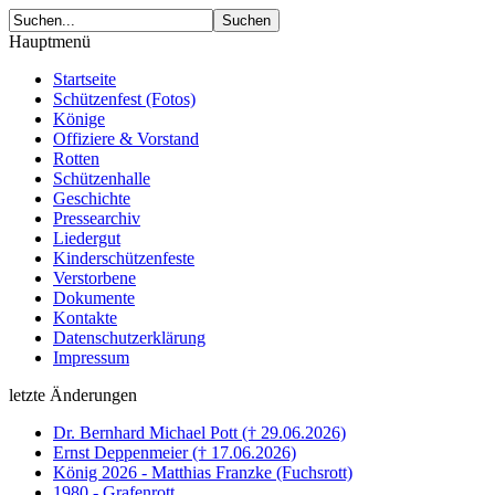
Hauptmenü
Startseite
Schützenfest (Fotos)
Könige
Offiziere & Vorstand
Rotten
Schützenhalle
Geschichte
Pressearchiv
Liedergut
Kinderschützenfeste
Verstorbene
Dokumente
Kontakte
Datenschutzerklärung
Impressum
letzte Änderungen
Dr. Bernhard Michael Pott († 29.06.2026)
Ernst Deppenmeier († 17.06.2026)
König 2026 - Matthias Franzke (Fuchsrott)
1980 - Grafenrott